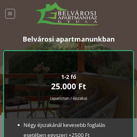
Skip
to
content
Belvárosi apartmanunkban
1-2 fő
25.000 Ft
(apartman / éjszaka)
Négy éjszakánál kevesebb foglalás
esetében egyszeri +2500 Ft